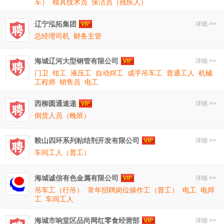
车）
模具技术员
保洁员（残疾人）
辽宁泓拓集团
详细 >>
总经理司机
财务主管
海城辽河大型钢管有限公司
详细 >>
门卫
钳工
液压工
自动焊工
成手吊车工
普通工人
机械
工程师
销售员
电工
西柳圆通速递
详细 >>
倒货人员（晚班）
鞍山四环系列粘结剂开发有限公司
详细 >>
车间工人（普工）
海城诚信有色金属有限公司
详细 >>
吊车工（行吊）
常年招聘岗位操作工（普工）
电工
电焊
工
车间工人
海城市响堂区品尚网红零食经营部
详细 >>