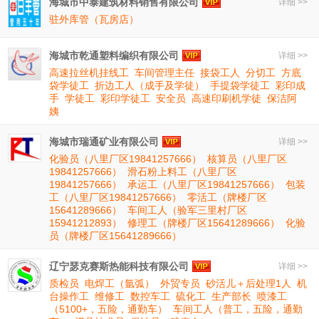
海城市中泰建筑材料销售有限公司
详细 >>
驻外库管（瓦房店）
海城市乾通塑料编织有限公司
详细 >>
高速拉丝机挂线工
车间管理主任
接袋工人
分切工
方底
袋学徒工
折边工人（成手及学徒）
手提袋学徒工
彩印成
手
学徒工
彩印学徒工
安全员
高速印刷机学徒
保洁阿
姨
海城市瑞通矿业有限公司
详细 >>
化验员（八里厂区19841257666）
核算员（八里厂区
19841257666）
滑石粉上料工（八里厂区
19841257666）
承运工（八里厂区19841257666）
包装
工（八里厂区19841257666）
零活工（牌楼厂区
15641289666）
车间工人（验军三里村厂区
15941212893）
修理工（牌楼厂区15641289666）
化验
员（牌楼厂区15641289666）
辽宁瑟克赛斯热能科技有限公司
详细 >>
质检员
电焊工（氩弧）
外贸专员
砂活儿＋后处理1人
机
台操作工
维修工
数控车工
硫化工
生产部长
喷漆工
（5100+，五险，通勤车）
车间工人（普工，五险，通勤