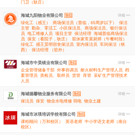
门卫（耿庄）
海城九阳物业有限公司
详细 >>
绿化工（感王）
商场保洁员（普临，65周岁以下）
保洁
主管
勤杂、零活工
小区保洁员、商场保洁员、银行保洁
员
电工维修人员
项目主管
保洁经理
海城普临商场保洁
员
保安（看院子，耿庄）
双休家常菜厨师（午餐时段）
绿化工
感王昊明宿舍保洁员
室内保洁员
车间保洁（铁
西）
保洁经理 （驻外）
海城市中昊镁业有限公司
详细 >>
企业管理储备干部
外事协调员
耐火材料生产管理人员
档
案管理员
质检员、取样员
货管
库管
采矿生产管理技术
人员
海城德馨物业服务有限公司
详细 >>
保洁员
保安
物业水电维修 弱电
物业土建
海城市冰瑛培训学校有限公司
详细 >>
课程顾问（万和校区）
英语老师
中小学语文老师（南台
校区）