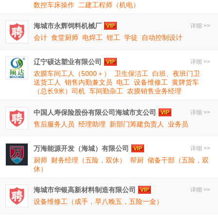
数控车床操作
二建工程师（机电）
海城市永辉饲料机械厂
详细 >>
会计
食堂厨师
电焊工
钳工
学徒
自动控制设计
辽宁硕达塑业有限公司
详细 >>
农膜车间工人（5000＋）
卫生保洁工
白班、夜班门卫
送货工人
销售内勤兼文员
电工
设备维修工
黄牌货车
（总长9米）司机
车间勤杂工
农膜销售业务经理
中国人寿保险股份有限公司海城市支公司
详细 >>
售后服务人员
经理助理
新部门筹建负责人
业务员
万海能源开发（海城）有限公司
详细 >>
厨师
财务经理（五险，双休）
帮厨
储备干部（五险，双
休）
海城市华银高新材料制造有限公司
详细 >>
设备维修工（成手，早八晚五，五险一金）