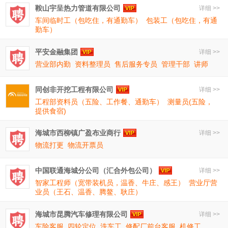
鞍山宇呈热力管道有限公司
详细 >>
车间临时工（包吃住，有通勤车）
包装工（包吃住，有通
勤车）
平安金融集团
详细 >>
营业部内勤
资料整理员
售后服务专员
管理干部
讲师
同创非开挖工程有限公司
详细 >>
工程部资料员（五险、工作餐、通勤车）
测量员(五险，
提供食宿)
海城市西柳镇广盈布业商行
详细 >>
物流打更
物流开票员
中国联通海城分公司（汇合外包公司）
详细 >>
智家工程师（宽带装机员，温香、牛庄、感王）
营业厅营
业员（王石、温香、腾鳌、耿庄）
海城市昆腾汽车修理有限公司
详细 >>
车险客服
四轮定位
洗车工
修配厂前台客服
机修工