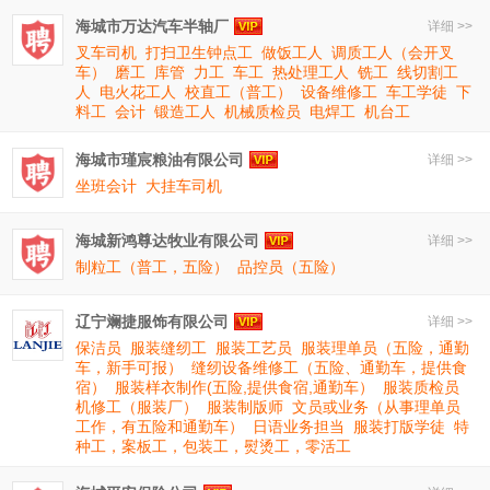
海城市万达汽车半轴厂
详细 >>
叉车司机
打扫卫生钟点工
做饭工人
调质工人（会开叉
车）
磨工
库管
力工
车工
热处理工人
铣工
线切割工
人
电火花工人
校直工（普工）
设备维修工
车工学徒
下
料工
会计
锻造工人
机械质检员
电焊工
机台工
海城市瑾宸粮油有限公司
详细 >>
坐班会计
大挂车司机
海城新鸿尊达牧业有限公司
详细 >>
制粒工（普工，五险）
品控员（五险）
辽宁斓捷服饰有限公司
详细 >>
保洁员
服装缝纫工
服装工艺员
服装理单员（五险，通勤
车，新手可报）
缝纫设备维修工（五险、通勤车，提供食
宿）
服装样衣制作(五险,提供食宿,通勤车）
服装质检员
机修工（服装厂）
服装制版师
文员或业务（从事理单员
工作，有五险和通勤车）
日语业务担当
服装打版学徒
特
种工，案板工，包装工，熨烫工，零活工