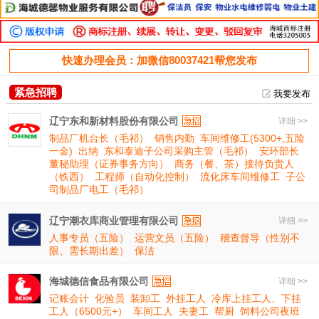
快速办理会员：加微信80037421帮您发布
紧急招聘
我要发布
辽宁东和新材料股份有限公司
详细 >>
制品厂机台长（毛祁）
销售内勤
车间维修工(5300+,五险
一金)
出纳
东和泰迪子公司采购主管（毛祁）
安环部长
董秘助理（证券事务方向）
商务（餐、茶）接待负责人
（铁西）
工程师（自动化控制）
流化床车间维修工
子公
司制品厂电工（毛祁）
辽宁潮衣库商业管理有限公司
详细 >>
人事专员（五险）
运营文员（五险）
稽查督导（性别不
限、需长期出差）
保洁
海城德信食品有限公司
详细 >>
记账会计
化验员
装卸工
外挂工人
冷库上挂工人、下挂
工人（6500元+）
车间工人
夫妻工
帮厨
饲料公司夜班