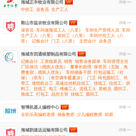
海城正丰牧业有限公司
详细 >>
中控工
业务员
生产工人
鞍山市益农牧业有限公司
详细 >>
保管员
车间做预混工人（八里）
车间生产管理人员
车间
生产工人（八里）
装卸工（八里）
车间中控工人（八
里）
记账会计
门卫（八里）
主管会计
业务员
海城市四通镁塑制品有限公司
详细 >>
记账会计
工资核算员
销售
销售业务跟单
车间管理主任
厂区保洁（残疾人优先）
董事长助理
保管员（五险，免
费食宿，残疾人优先）
车间储备干部
打包运输工（社
保）（班车）（有空调冬暖夏凉）
门卫
吨包圆织工、吊
带工
缝纫机台工
高速拉丝机拉丝工、挂线工
拉丝工、烘
料工、挂线工
电工
维修工人
送线工人
质检员
圆织工、
推线工
打包工
品控主管
挂线工
圆织工
智博机器人编程中心
详细 >>
全职乐高编程老师
储备教师
少儿编程教师
幼师
海城韵速达运输有限公司
详细 >>