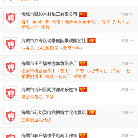
海城市凯杉木材加工有限公司
详细 >>
普工
车间厂长
机修工会铲车叉车干零活
锯手
打片工人
坐班会计
库管
海城市兴海区瑞景庭院景观园艺社
详细 >>
业务员
CAD绘图员（量尺小料）
海城市王石镇福志鑫纺织带厂
详细 >>
松紧带机台操作工（普工）
库管
小货车司机（C票）
松
紧带熨烫工
松紧带包装工
业务员
海城市海州区同胜佳泰乐超市
详细 >>
果蔬售货员
保洁
海城市幻幻灵电竞网络文化传媒店
详细 >>
三角洲游戏代练
海城市耿庄镇快手电商工作室
详细 >>