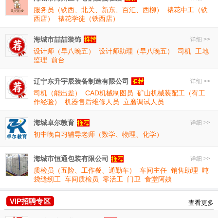
服务员（铁西、北关、新东、百汇、西柳）
裱花中工（铁
西店）
裱花学徒（铁西店）
海城市喆喆装饰
详细 >>
设计师（早八晚五）
设计师助理（早八晚五）
司机
工地
监理
前台
辽宁东升宇辰装备制造有限公司
详细 >>
司机（能出差）
CAD机械制图员
矿山机械装配工（有工
作经验）
机器售后维修人员
立磨调试人员
海城卓尔教育
详细 >>
初中晚自习辅导老师（数学、物理、化学）
海城市恒通包装有限公司
详细 >>
质检员（五险、工作餐、通勤车）
车间主任
销售助理
吨
袋缝纫工
车间质检员
零活工
门卫
食堂阿姨
VIP招聘专区
查看更多