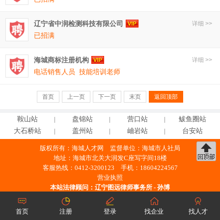
辽宁省中润检测科技有限公司
详细 >>
已招满
海城商标注册机构
详细 >>
电话销售人员
技能培训老师
首页
上一页
下一页
末页
返回顶部
鞍
山
站
盘
锦
站
营
口
站
鲅鱼圈站
大石桥站
盖
州
站
岫
岩
站
台
安
站
版权所有：
海城人才网
监督单位：海城市人社局
地址：海城市北关大润发C座写字间18楼
客服热线：0412-3200123 手机：18604224567
营业执照
本站法律顾问：
辽宁图远律师事务所 - 孙博
工信部备案许可证编号：
辽ICP备2021000379号-4
辽公网安备21038102000422号
首页
注册
登录
找企业
找人才
※ 未经授权，禁止使用本站信息。 ※