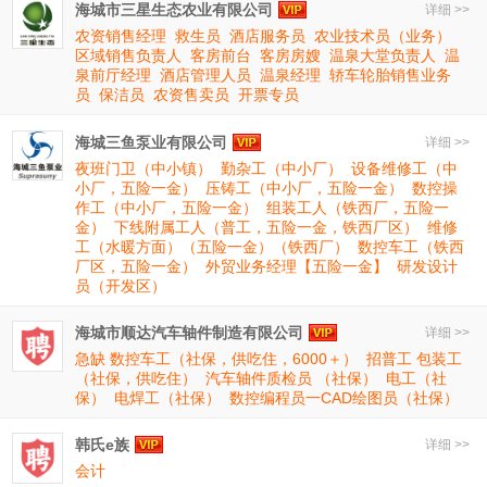
海城市三星生态农业有限公司
详细 >>
农资销售经理
救生员
酒店服务员
农业技术员（业务）
区域销售负责人
客房前台
客房房嫂
温泉大堂负责人
温
泉前厅经理
酒店管理人员
温泉经理
轿车轮胎销售业务
员
保洁员
农资售卖员
开票专员
海城三鱼泵业有限公司
详细 >>
夜班门卫（中小镇）
勤杂工（中小厂）
设备维修工（中
小厂，五险一金）
压铸工（中小厂，五险一金）
数控操
作工（中小厂，五险一金）
组装工人（铁西厂，五险一
金）
下线附属工人（普工，五险一金，铁西厂区）
维修
工（水暖方面）（五险一金）（铁西厂）
数控车工（铁西
厂区，五险一金）
外贸业务经理【五险一金】
研发设计
员（开发区）
海城市顺达汽车轴件制造有限公司
详细 >>
急缺 数控车工（社保，供吃住，6000＋）
招普工 包装工
（社保，供吃住）
汽车轴件质检员 （社保）
电工（社
保）
电焊工（社保）
数控编程员一CAD绘图员（社保）
韩氏e族
详细 >>
会计