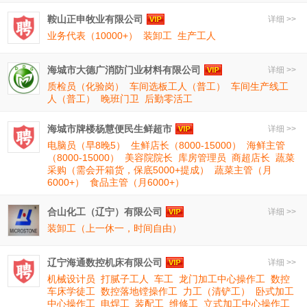
鞍山正申牧业有限公司
详细 >>
业务代表（10000+）
装卸工
生产工人
海城市大德广消防门业材料有限公司
详细 >>
质检员（化验岗）
车间选板工人（普工）
车间生产线工
人（普工）
晚班门卫
后勤零活工
海城市牌楼杨慧便民生鲜超市
详细 >>
电脑员（早8晚5）
生鲜店长（8000-15000）
海鲜主管
（8000-15000）
美容院院长
库房管理员
商超店长
蔬菜
采购（需会开箱货，保底5000+提成）
蔬菜主管（月
6000+）
食品主管（月6000+）
合山化工（辽宁）有限公司
详细 >>
装卸工（上一休一，时间自由）
辽宁海通数控机床有限公司
详细 >>
机械设计员
打腻子工人
车工
龙门加工中心操作工
数控
车床学徒工
数控落地镗操作工
力工（清铲工）
卧式加工
中心操作工
电焊工
装配工
维修工
立式加工中心操作工