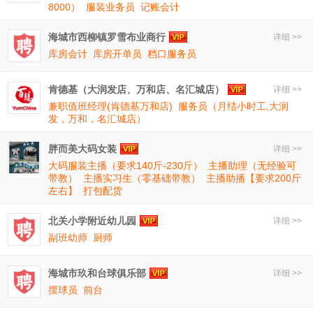
8000）
服装业务员
记账会计
海城市西柳镇罗雪布业商行
详细 >>
库房会计
库房开单员
档口服务员
肯德基（大润发店、万和店、名汇城店）
详细 >>
兼职值班经理(肯德基万和店)
服务员（月结小时工,大润
发，万和，名汇城店）
胖而美大码女装
详细 >>
大码服装主播（要求140斤-230斤）
主播助理（无经验可
带教）
主播实习生（零基础带教）
主播助播【要求200斤
左右】
打包配货
北关小学附近幼儿园
详细 >>
副班幼师
厨师
海城市玖和台球俱乐部
详细 >>
摆球员
前台