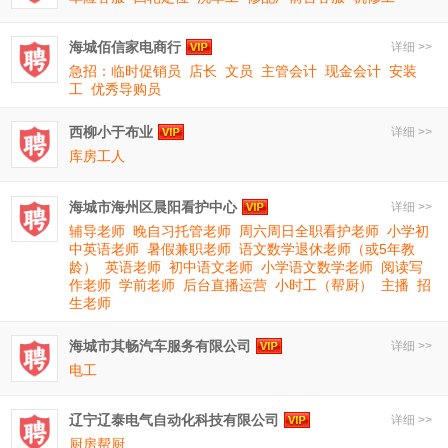
海城佰信家电商行
详细 >>
急招：临时促销员
店长
文员
主管会计
现金会计
安装
工
优秀导购员
西柳小于布业
详细 >>
库房工人
海城市海州区晨阳看护中心
详细 >>
辅导老师
晚自习托管老师
周六周日全职看护老师
小学初
中英语老师
暑假兼职老师
语文数学退休老师（或5年教
龄）
英语老师
初中语文老师
小学语文数学老师
阅读写
作老师
学前老师
后台直播运营
小时工（帮厨）
主播
招
生老师
海城市其畅汽车服务有限公司
详细 >>
电工
辽宁辽泰电气自动化科技有限公司
详细 >>
厨房帮厨