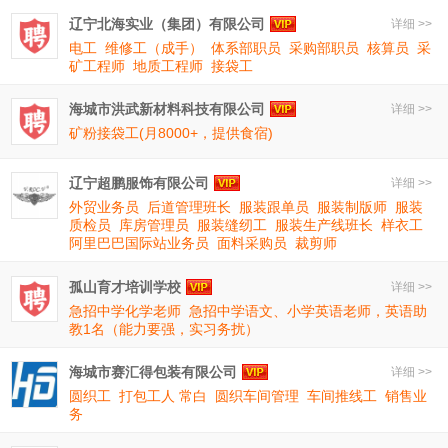
辽宁北海实业（集团）有限公司
详细 >>
电工
维修工（成手）
体系部职员
采购部职员
核算员
采
矿工程师
地质工程师
接袋工
海城市洪武新材料科技有限公司
详细 >>
矿粉接袋工(月8000+，提供食宿)
辽宁超鹏服饰有限公司
详细 >>
外贸业务员
后道管理班长
服装跟单员
服装制版师
服装
质检员
库房管理员
服装缝纫工
服装生产线班长
样衣工
阿里巴巴国际站业务员
面料采购员
裁剪师
孤山育才培训学校
详细 >>
急招中学化学老师
急招中学语文、小学英语老师，英语助
教1名（能力要强，实习务扰）
海城市赛汇得包装有限公司
详细 >>
圆织工
打包工人 常白
圆织车间管理
车间推线工
销售业
务