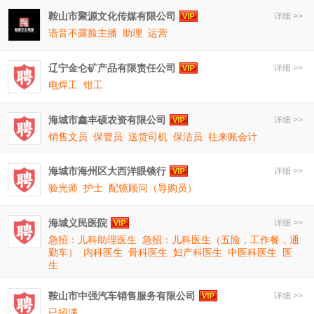
鞍山市聚源文化传媒有限公司
详细 >>
语音不露脸主播
助理
运营
辽宁金仑矿产品有限责任公司
详细 >>
电焊工
钳工
海城市鑫丰硕农资有限公司
详细 >>
销售文员
保管员
送货司机
保洁员
往来账会计
海城市海州区大西洋眼镜行
详细 >>
验光师
护士
配镜顾问（导购员）
海城义民医院
详细 >>
急招：儿科助理医生
急招：儿科医生（五险，工作餐，通
勤车）
内科医生
骨科医生
妇产科医生
中医科医生
医
生
鞍山市中强汽车销售服务有限公司
详细 >>
已招满