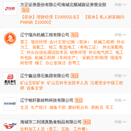
方正证券股份有限公司海城北顺城路证券营业部
详细 >>
【双休】理财经理【10000左右】
【双休】私人财富顾问
PWA岗【10000】
辽宁瑞兴机械工程有限公司
详细 >>
普工
项目经理
会计主管/记账（双休）
机械工程师
外出
力工、装配工、钳工
配盘电工（有电工证）
外出装配电
工
外出自动化调试技术员
销售经理
外出电气焊工
电工
外包队
机械工程师（车间生产）
采购主管/助理
现场车
间管理
铆工
办公室保洁
折弯工
辽宁鑫达滑石集团有限公司
详细 >>
矿山五职矿长
矿山五科专业技术人员
注册安全中级工程
师
设备主管
辽宁铭轩新材料科技有限公司
详细 >>
文员
生产统计
储备干部
磨砂机台长
质检员
车工
海城市二利清真熟食制品有限公司
详细 >>
生料加工人员（普工、五险、工作餐）