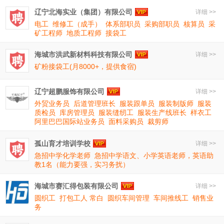
辽宁北海实业（集团）有限公司
详细 >>
电工
维修工（成手）
体系部职员
采购部职员
核算员
采
矿工程师
地质工程师
接袋工
海城市洪武新材料科技有限公司
详细 >>
矿粉接袋工(月8000+，提供食宿)
辽宁超鹏服饰有限公司
详细 >>
外贸业务员
后道管理班长
服装跟单员
服装制版师
服装
质检员
库房管理员
服装缝纫工
服装生产线班长
样衣工
阿里巴巴国际站业务员
面料采购员
裁剪师
孤山育才培训学校
详细 >>
急招中学化学老师
急招中学语文、小学英语老师，英语助
教1名（能力要强，实习务扰）
海城市赛汇得包装有限公司
详细 >>
圆织工
打包工人 常白
圆织车间管理
车间推线工
销售业
务