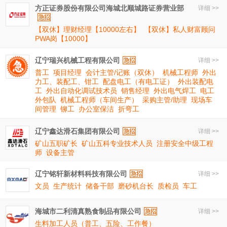
方正证券股份有限公司海城北顺城路证券营业部
详细 >>
【双休】理财经理【10000左右】
【双休】私人财富顾问
PWA岗【10000】
辽宁瑞兴机械工程有限公司
详细 >>
普工
项目经理
会计主管/记账（双休）
机械工程师
外出
力工、装配工、钳工
配盘电工（有电工证）
外出装配电
工
外出自动化调试技术员
销售经理
外出电气焊工
电工
外包队
机械工程师（车间生产）
采购主管/助理
现场车
间管理
铆工
办公室保洁
折弯工
辽宁鑫达滑石集团有限公司
详细 >>
矿山五职矿长
矿山五科专业技术人员
注册安全中级工程
师
设备主管
辽宁铭轩新材料科技有限公司
详细 >>
文员
生产统计
储备干部
磨砂机台长
质检员
车工
海城市二利清真熟食制品有限公司
详细 >>
生料加工人员（普工、五险、工作餐）