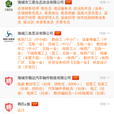
海城市三星生态农业有限公司
详细 >>
农资销售经理
救生员
酒店服务员
农业技术员（业务）
区域销售负责人
客房前台
客房房嫂
温泉大堂负责人
温
泉前厅经理
酒店管理人员
温泉经理
轿车轮胎销售业务
员
保洁员
农资售卖员
开票专员
海城三鱼泵业有限公司
详细 >>
夜班门卫（中小镇）
勤杂工（中小厂）
设备维修工（中
小厂，五险一金）
压铸工（中小厂，五险一金）
数控操
作工（中小厂，五险一金）
组装工人（铁西厂，五险一
金）
下线附属工人（普工，五险一金，铁西厂区）
维修
工（水暖方面）（五险一金）（铁西厂）
数控车工（铁西
厂区，五险一金）
外贸业务经理【五险一金】
研发设计
员（开发区）
海城市顺达汽车轴件制造有限公司
详细 >>
急缺 数控车工（社保，供吃住，6000＋）
招普工 包装工
（社保，供吃住）
汽车轴件质检员 （社保）
电工（社
保）
电焊工（社保）
数控编程员一CAD绘图员（社保）
韩氏e族
详细 >>
会计