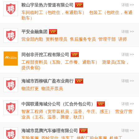
鞍山宇呈热力管道有限公司
详细 >>
车间临时工（包吃住，有通勤车）
包装工（包吃住，有通
勤车）
平安金融集团
详细 >>
营业部内勤
资料整理员
售后服务专员
管理干部
讲师
同创非开挖工程有限公司
详细 >>
工程部资料员（五险、工作餐、通勤车）
测量员(五险，
提供食宿)
海城市西柳镇广盈布业商行
详细 >>
物流打更
物流开票员
中国联通海城分公司（汇合外包公司）
详细 >>
智家工程师（宽带装机员，温香、牛庄、感王）
营业厅营
业员（王石、温香、腾鳌、耿庄）
海城市昆腾汽车修理有限公司
详细 >>
车险客服
四轮定位
洗车工
修配厂前台客服
机修工