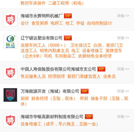
数控车床操作
二建工程师（机电）
海城市永辉饲料机械厂
详细 >>
会计
食堂厨师
电焊工
钳工
学徒
自动控制设计
辽宁硕达塑业有限公司
详细 >>
农膜车间工人（5000＋）
卫生保洁工
白班、夜班门卫
送货工人
销售内勤兼文员
电工
设备维修工
黄牌货车
（总长9米）司机
车间勤杂工
农膜销售业务经理
中国人寿保险股份有限公司海城市支公司
详细 >>
售后服务人员
经理助理
新部门筹建负责人
业务员
万海能源开发（海城）有限公司
详细 >>
厨师
财务经理（五险，双休）
帮厨
储备干部（五险，双
休）
海城市华银高新材料制造有限公司
详细 >>
设备维修工（成手，早八晚五，五险一金）