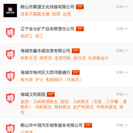
鞍山市聚源文化传媒有限公司
详细 >>
语音不露脸主播
助理
运营
辽宁金仑矿产品有限责任公司
详细 >>
电焊工
钳工
海城市鑫丰硕农资有限公司
详细 >>
销售文员
保管员
送货司机
保洁员
往来账会计
海城市海州区大西洋眼镜行
详细 >>
验光师
护士
配镜顾问（导购员）
海城义民医院
详细 >>
急招：儿科助理医生
急招：儿科医生（五险，工作餐，通
勤车）
内科医生
骨科医生
妇产科医生
中医科医生
医
生
鞍山市中强汽车销售服务有限公司
详细 >>
已招满