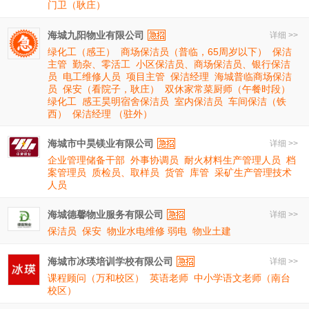
门卫（耿庄）
海城九阳物业有限公司
详细 >>
绿化工（感王）
商场保洁员（普临，65周岁以下）
保洁
主管
勤杂、零活工
小区保洁员、商场保洁员、银行保洁
员
电工维修人员
项目主管
保洁经理
海城普临商场保洁
员
保安（看院子，耿庄）
双休家常菜厨师（午餐时段）
绿化工
感王昊明宿舍保洁员
室内保洁员
车间保洁（铁
西）
保洁经理 （驻外）
海城市中昊镁业有限公司
详细 >>
企业管理储备干部
外事协调员
耐火材料生产管理人员
档
案管理员
质检员、取样员
货管
库管
采矿生产管理技术
人员
海城德馨物业服务有限公司
详细 >>
保洁员
保安
物业水电维修 弱电
物业土建
海城市冰瑛培训学校有限公司
详细 >>
课程顾问（万和校区）
英语老师
中小学语文老师（南台
校区）