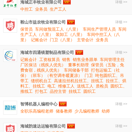
海城正丰牧业有限公司
详细 >>
中控工
业务员
生产工人
鞍山市益农牧业有限公司
详细 >>
保管员
车间做预混工人（八里）
车间生产管理人员
车间
生产工人（八里）
装卸工（八里）
车间中控工人（八
里）
记账会计
门卫（八里）
主管会计
业务员
海城市四通镁塑制品有限公司
详细 >>
记账会计
工资核算员
销售
销售业务跟单
车间管理主任
厂区保洁（残疾人优先）
董事长助理
保管员（五险，免
费食宿，残疾人优先）
车间储备干部
打包运输工（社
保）（班车）（有空调冬暖夏凉）
门卫
吨包圆织工、吊
带工
缝纫机台工
高速拉丝机拉丝工、挂线工
拉丝工、烘
料工、挂线工
电工
维修工人
送线工人
质检员
圆织工、
推线工
打包工
品控主管
挂线工
圆织工
智博机器人编程中心
详细 >>
全职乐高编程老师
储备教师
少儿编程教师
幼师
海城韵速达运输有限公司
详细 >>