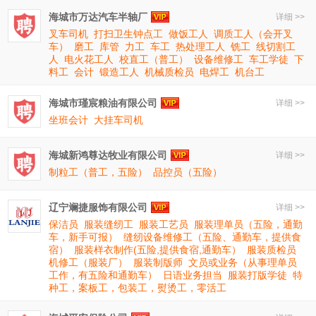
海城市万达汽车半轴厂
详细 >>
叉车司机
打扫卫生钟点工
做饭工人
调质工人（会开叉
车）
磨工
库管
力工
车工
热处理工人
铣工
线切割工
人
电火花工人
校直工（普工）
设备维修工
车工学徒
下
料工
会计
锻造工人
机械质检员
电焊工
机台工
海城市瑾宸粮油有限公司
详细 >>
坐班会计
大挂车司机
海城新鸿尊达牧业有限公司
详细 >>
制粒工（普工，五险）
品控员（五险）
辽宁斓捷服饰有限公司
详细 >>
保洁员
服装缝纫工
服装工艺员
服装理单员（五险，通勤
车，新手可报）
缝纫设备维修工（五险、通勤车，提供食
宿）
服装样衣制作(五险,提供食宿,通勤车）
服装质检员
机修工（服装厂）
服装制版师
文员或业务（从事理单员
工作，有五险和通勤车）
日语业务担当
服装打版学徒
特
种工，案板工，包装工，熨烫工，零活工