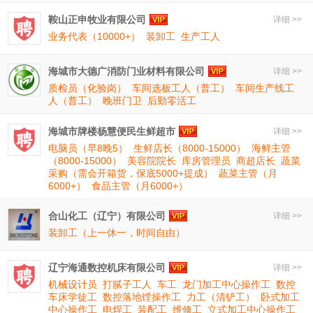
鞍山正申牧业有限公司
详细 >>
业务代表（10000+）
装卸工
生产工人
海城市大德广消防门业材料有限公司
详细 >>
质检员（化验岗）
车间选板工人（普工）
车间生产线工
人（普工）
晚班门卫
后勤零活工
海城市牌楼杨慧便民生鲜超市
详细 >>
电脑员（早8晚5）
生鲜店长（8000-15000）
海鲜主管
（8000-15000）
美容院院长
库房管理员
商超店长
蔬菜
采购（需会开箱货，保底5000+提成）
蔬菜主管（月
6000+）
食品主管（月6000+）
合山化工（辽宁）有限公司
详细 >>
装卸工（上一休一，时间自由）
辽宁海通数控机床有限公司
详细 >>
机械设计员
打腻子工人
车工
龙门加工中心操作工
数控
车床学徒工
数控落地镗操作工
力工（清铲工）
卧式加工
中心操作工
电焊工
装配工
维修工
立式加工中心操作工