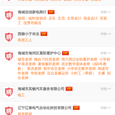
海城佰信家电商行
详细 >>
急招：临时促销员
店长
文员
主管会计
现金会计
安装
工
优秀导购员
西柳小于布业
详细 >>
库房工人
海城市海州区晨阳看护中心
详细 >>
辅导老师
晚自习托管老师
周六周日全职看护老师
小学初
中英语老师
暑假兼职老师
语文数学退休老师（或5年教
龄）
英语老师
初中语文老师
小学语文数学老师
阅读写
作老师
学前老师
后台直播运营
小时工（帮厨）
主播
招
生老师
海城市其畅汽车服务有限公司
详细 >>
电工
辽宁辽泰电气自动化科技有限公司
详细 >>
厨房帮厨