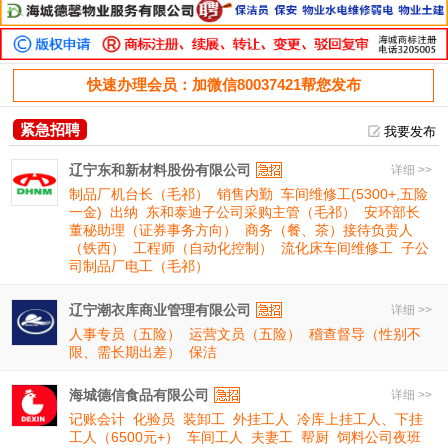
快速办理会员：加微信80037421帮您发布
紧急招聘
我要发布
辽宁东和新材料股份有限公司
详细 >>
制品厂机台长（毛祁）
销售内勤
车间维修工(5300+,五险
一金)
出纳
东和泰迪子公司采购主管（毛祁）
安环部长
董秘助理（证券事务方向）
商务（餐、茶）接待负责人
（铁西）
工程师（自动化控制）
流化床车间维修工
子公
司制品厂电工（毛祁）
辽宁潮衣库商业管理有限公司
详细 >>
人事专员（五险）
运营文员（五险）
稽查督导（性别不
限、需长期出差）
保洁
海城德信食品有限公司
详细 >>
记账会计
化验员
装卸工
外挂工人
冷库上挂工人、下挂
工人（6500元+）
车间工人
夫妻工
帮厨
饲料公司夜班