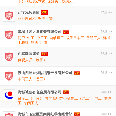
车）
模具技术员
保洁员（残疾人）
辽宁泓拓集团
详细 >>
总经理司机
财务主管
海城辽河大型钢管有限公司
详细 >>
门卫
钳工
液压工
自动焊工
成手吊车工
普通工人
机械
工程师
销售员
电工
西柳圆通速递
详细 >>
倒货人员（晚班）
鞍山四环系列粘结剂开发有限公司
详细 >>
车间工人（普工）
海城诚信有色金属有限公司
详细 >>
吊车工（行吊）
常年招聘岗位操作工（普工）
电工
电焊
工
车间工人
海城市响堂区品尚网红零食经营部
详细 >>