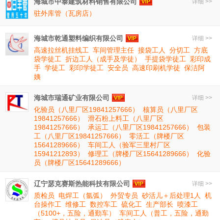
海城市中泰建筑材料销售有限公司
详细 >>
驻外库管（瓦房店）
海城市乾通塑料编织有限公司
详细 >>
高速拉丝机挂线工
车间管理主任
接袋工人
分切工
方底
袋学徒工
折边工人（成手及学徒）
手提袋学徒工
彩印成
手
学徒工
彩印学徒工
安全员
高速印刷机学徒
保洁阿
姨
海城市瑞通矿业有限公司
详细 >>
化验员（八里厂区19841257666）
核算员（八里厂区
19841257666）
滑石粉上料工（八里厂区
19841257666）
承运工（八里厂区19841257666）
包装
工（八里厂区19841257666）
零活工（牌楼厂区
15641289666）
车间工人（验军三里村厂区
15941212893）
修理工（牌楼厂区15641289666）
化验
员（牌楼厂区15641289666）
辽宁瑟克赛斯热能科技有限公司
详细 >>
质检员
电焊工（氩弧）
外贸专员
砂活儿＋后处理1人
机
台操作工
维修工
数控车工
硫化工
生产部长
喷漆工
（5100+，五险，通勤车）
车间工人（普工，五险，通勤