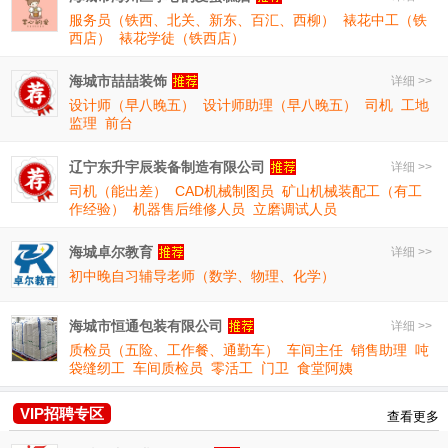
服务员（铁西、北关、新东、百汇、西柳）
裱花中工（铁
西店）
裱花学徒（铁西店）
海城市喆喆装饰
详细 >>
设计师（早八晚五）
设计师助理（早八晚五）
司机
工地
监理
前台
辽宁东升宇辰装备制造有限公司
详细 >>
司机（能出差）
CAD机械制图员
矿山机械装配工（有工
作经验）
机器售后维修人员
立磨调试人员
海城卓尔教育
详细 >>
初中晚自习辅导老师（数学、物理、化学）
海城市恒通包装有限公司
详细 >>
质检员（五险、工作餐、通勤车）
车间主任
销售助理
吨
袋缝纫工
车间质检员
零活工
门卫
食堂阿姨
VIP招聘专区
查看更多