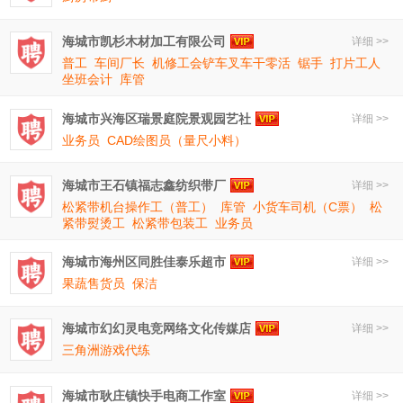
海城市凯杉木材加工有限公司
详细 >>
普工
车间厂长
机修工会铲车叉车干零活
锯手
打片工人
坐班会计
库管
海城市兴海区瑞景庭院景观园艺社
详细 >>
业务员
CAD绘图员（量尺小料）
海城市王石镇福志鑫纺织带厂
详细 >>
松紧带机台操作工（普工）
库管
小货车司机（C票）
松
紧带熨烫工
松紧带包装工
业务员
海城市海州区同胜佳泰乐超市
详细 >>
果蔬售货员
保洁
海城市幻幻灵电竞网络文化传媒店
详细 >>
三角洲游戏代练
海城市耿庄镇快手电商工作室
详细 >>