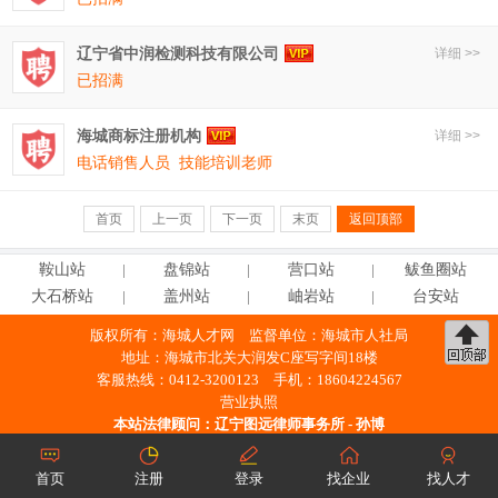
辽宁省中润检测科技有限公司
详细 >>
已招满
海城商标注册机构
详细 >>
电话销售人员
技能培训老师
首页
上一页
下一页
末页
返回顶部
鞍
山
站
盘
锦
站
营
口
站
鲅鱼圈站
大石桥站
盖
州
站
岫
岩
站
台
安
站
版权所有：
海城人才网
监督单位：海城市人社局
地址：海城市北关大润发C座写字间18楼
客服热线：0412-3200123 手机：18604224567
营业执照
本站法律顾问：
辽宁图远律师事务所 - 孙博
工信部备案许可证编号：
辽ICP备2021000379号-4
辽公网安备21038102000422号
首页
注册
登录
找企业
找人才
※ 未经授权，禁止使用本站信息。 ※